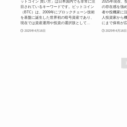
ットコイン 買い方」は日本国内でも非常に注
2025年現在
目されているキーワードです。ビットコイン
の存在感を強
（BTC）は、2009年にブロックチェーン技術
者や投機家に
を基盤に誕生した世界初の暗号資産であり、
人投資家から
現在では資産運用や投資の選択肢として...
にまで保有が広
2025年4月16日
2025年4月16日